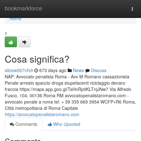
Home
bookmarkforce
Togg
navi
Home
1
Cosa significa?
alicew567nfx9
673 days ago
News
Discuss
NAP: Avvocato penalista Roma - Avv M Romano cassazionista
Penale arresto spaccio droga stupefacenti riciclaggio denaro
francia https://maps.app.goo.gl/TsHnRptiKLTnjJNw7 Via Alfredo
Fusco, 104, 00136 Roma RM avvocatopenalistaromano.com -
avvocato penale a roma tel: + 39 335 669 3954 WCFP+R6 Roma,
Città metropolitana di Roma Capitale
https://avvocatopenalistaromano.com
Comments
Who Upvoted
Comments