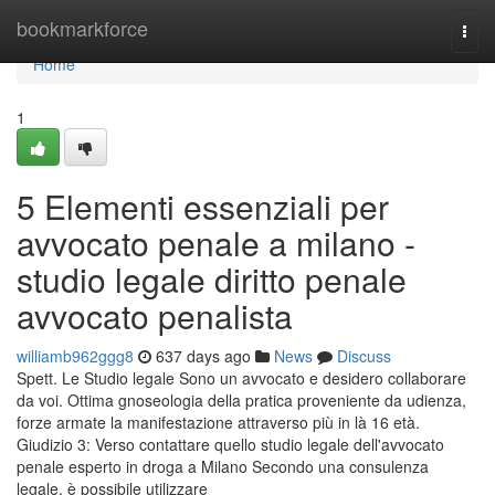
Home
bookmarkforce
Togg
navi
Home
1
5 Elementi essenziali per
avvocato penale a milano -
studio legale diritto penale
avvocato penalista
williamb962ggg8
637 days ago
News
Discuss
Spett. Le Studio legale Sono un avvocato e desidero collaborare
da voi. Ottima gnoseologia della pratica proveniente da udienza,
forze armate la manifestazione attraverso più in là 16 età.
Giudizio 3: Verso contattare quello studio legale dell'avvocato
penale esperto in droga a Milano Secondo una consulenza
legale, è possibile utilizzare