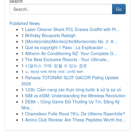
Search
Go
Published News
1
Laser Cleaner Shark PCL Erases Graffiti with Pr...
1
Birthday Bouquets Raleigh
1
{Monte{cristo|Montec{rito|Montecristo No. 2: A ...
1
Qué es copyright 1 Paso : La Explicación ...
1
Altherm Air Conditioning NZ: Your Complete G...
1
The Best Exclusive Resorts : Your Ultimate...
1
시알리스 구매: 믿을 수 있는 경로
1
৯০ বছরের গুনাহ মাফের দোয়া: এখনই করুন
1
Rahasia TOTONAVI SLOT GACOR Paling Update
2026
1
123b: Cẩm nang xác thực từng bước & xử lý sự cố
1
SIM vs eSIM: Understanding the Wireless Revolution
1
DE88 – Cổng Game Đổi Thưởng Uy Tín, Đăng Ký
Nha...
1
Chameleon Folie Rood 78%: De Ultieme Raamfolie?
1
Amino Club Review: Are These Peptides Worth the...