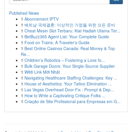
Published News
1
Abonnement IPTV
1
베트남 국제결혼: 이상적인 가정을 위한 모든 준비
1
Cheat Mesin Slot Terbaru: Kiat Hadiah Utama Ter...
1
BetBuzz365 Agent List: Your Complete Guide
1
Food on Trains: A Traveler's Guide
1
Best Online Casinos Canada: Real Money & Top
Re...
1
Children’s Robotics – Fostering a Love fo...
1
Bulk Garage Doors: Your Single-Source Supplier
1
W88 Link Mới Nhất
1
Navigating Healthcare Staffing Challenges: Key ...
1
House of Aesthetics: Your Tattoo Elimination ...
1
Las Vegas Overhead Door Fix : Prompt & Dep...
1
How to Write a Captivating Critique Folks ...
1
Criação de Site Profissional para Empresas em G...