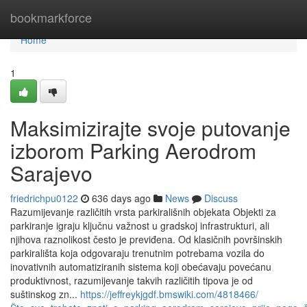
Home
bookmarkforce
Home
1
Maksimizirajte svoje putovanje
izborom Parking Aerodrom
Sarajevo
friedrichpu0122
636 days ago
News
Discuss
Razumijevanje različitih vrsta parkirališnih objekata Objekti za
parkiranje igraju ključnu važnost u gradskoj infrastrukturi, ali
njihova raznolikost često je previđena. Od klasičnih površinskih
parkirališta koja odgovaraju trenutnim potrebama vozila do
inovativnih automatiziranih sistema koji obećavaju povećanu
produktivnost, razumijevanje takvih različitih tipova je od
suštinskog zn...
https://jeffreykjgdf.bmswiki.com/4818466/