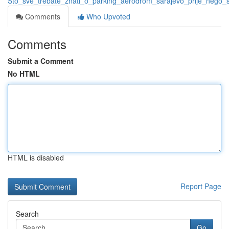
Što_sve_trebate_znati_o_parking_aerodrom_sarajevo_prije_nego_
Comments
Who Upvoted
Comments
Submit a Comment
No HTML
HTML is disabled
Report Page
Search
Go