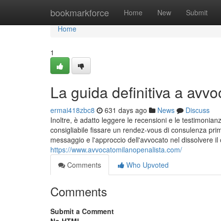
Home
bookmarkforce
Home
New
Submit
Home
1
La guida definitiva a avvo
ermai418zbc8
631 days ago
News
Discuss
Inoltre, è adatto leggere le recensioni e le testimonianz
consigliabile fissare un rendez-vous di consulenza primi
messaggio e l'approccio dell'avvocato nel dissolvere il
https://www.avvocatomilanopenalista.com/
Comments
Who Upvoted
Comments
Submit a Comment