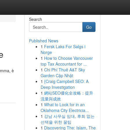
Search
Go
Published News
1
Fersk Laks For Salgs i
e
Norge
1
How to Choose Vancouver
top Tax Accountant for ...
1
Chi Phí Thuê A&T Sky
somma, è
Garden Cập Nhật
1
{Craig Campbell SEO: A
Deep Investigation
1
網站SEO優化全攻略：提升
流量與成效
1
What to Look for in an
Oklahoma City Electricia...
1
강남 사무실 임대, 후회 없는
선택을 위한 꿀팁
1
Discovering The: Islam, The