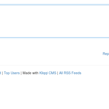
Rep
d
|
Top Users
| Made with
Kliqqi CMS
|
All RSS Feeds