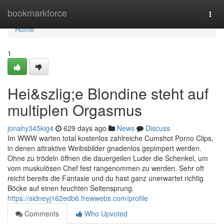
Home
bookmarkforce
Togg
navi
Home
1
Hei&szlig;e Blondine steht auf
multiplen Orgasmus
jonahy345kig4
629 days ago
News
Discuss
Im WWW warten total kostenlos zahlreiche Cumshot Porno Clips,
in denen attraktive Weibsbilder gnadenlos gepimpert werden.
Ohne zu trödeln öffnen die dauergeilen Luder die Schenkel, um
vom muskulösen Chef fest rangenommen zu werden. Sehr oft
reicht bereits die Fantasie und du hast ganz unerwartet richtig
Böcke auf einen feuchten Seitensprung.
https://sidneyj162edb6.frewwebs.com/profile
Comments
Who Upvoted