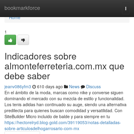
Home
bookmarkforce
Togg
navi
Home
1
Indicadores sobre
almonteferreteria.com.mx que
debe saber
jeanv086yfm3
610 days ago
News
Discuss
En el ámbito de la moda, marcas como nike y converse siguen
dominando el mercado con su mezcla de estilo y funcionalidad.
Los tenis adidas han continuado su auge, siendo una alternativa
predilecta para quienes buscan comodidad y versatilidad. Con
SiteBuilder Micro incluido de balde y para siempre en tu
https://hectorelryd.blog-gold.com/39119053/notas-detalladas-
sobre-articulosdelhogarrosario-com-mx