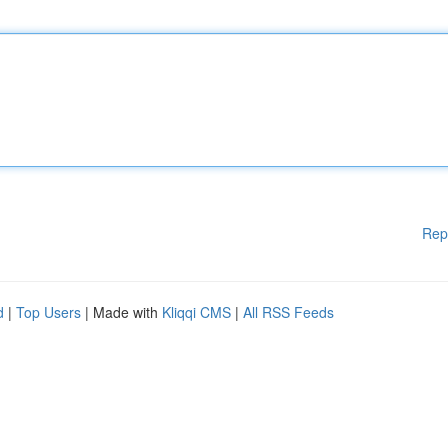
Rep
d
|
Top Users
| Made with
Kliqqi CMS
|
All RSS Feeds