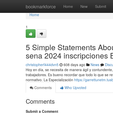
Home
bookmarkforce
Home
New
Submit
Home
1
5 Simple Statements About
sena 2024 inscripciones 
christopherf444dvn5
608 days ago
News
Disc
Hoy en día, se necesita de manera ágil y contundente, 
trabajadores. Es bueno recordar que todo lo que se re
normativo. La Especialización
https://garrettunetm.tu
Comments
Who Upvoted
Comments
Submit a Comment