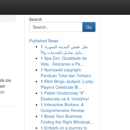
Search
Go
Published News
1
نقل عفش المدينة المنورة:
دليل شامل للخدمات والأ...
1
Spa Zen: Qualidade de
Vida , Descanso e Pa...
1
Nyonya4d copyright:
Panduan Total dan Terbaru
de los
1
iRich Bingo Jackpot: Lucky
ser
Players Celebrate Bi...
bia
1
Pakiet Urodzinowy "8" -
Doskonały na 8. Urodziny!
1
Interactive Brokers: A
Comprehensive Review
1
Boost Your Business:
Finding the Right Wholesal...
1
Embark on a journey to