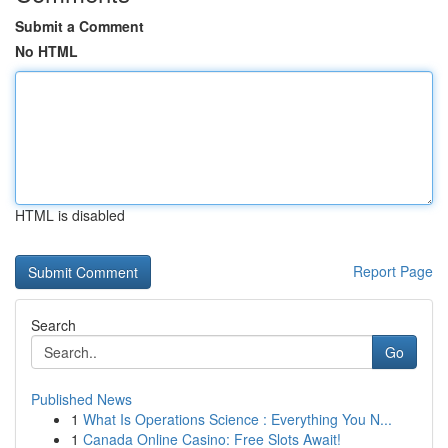
Submit a Comment
No HTML
HTML is disabled
Report Page
Search
Go
Published News
1
What Is Operations Science : Everything You N...
1
Canada Online Casino: Free Slots Await!