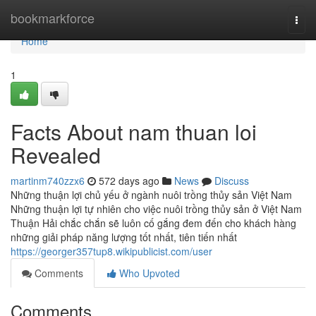
Home
bookmarkforce
Togg
navi
Home
1
Facts About nam thuan loi
Revealed
martinm740zzx6
572 days ago
News
Discuss
Những thuận lợi chủ yếu ở ngành nuôi trồng thủy sản Việt Nam
Những thuận lợi tự nhiên cho việc nuôi trồng thủy sản ở Việt Nam
Thuận Hải chắc chắn sẽ luôn cố gắng đem đến cho khách hàng
những giải pháp năng lượng tốt nhất, tiên tiến nhất
https://georger357tup8.wikipublicist.com/user
Comments
Who Upvoted
Comments