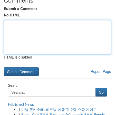
Submit a Comment
No HTML
HTML is disabled
Report Page
Search
Go
Published News
1
다낭 돈키호테: 베트남 여행 필수템 쇼핑 가이드
1
Boost Your SMM Business: Wholesale SMM Panels