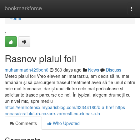
Home
bookmarkforce
Togg
navi
Home
1
Rasnov plaiul foii
muhammadh429beh0
569 days ago
News
Discuss
Meteo plaiul foii Vreo eleven ani mai tarziu, am decis să nu mai
amânăm și să parcurgem traseul treatment avea să fie unul dintre
cele mai frumoase, dar și unul dintre cele mai periculoase și
solicitante trasee parcurse de noi. În typical, alegem drumeții cu
un nivel mic, spre mediu
https://emiliotensx.myparisblog.com/32344180/b-a-href-https-
popasulcraiului-ro-cazare-zarnesti-cu-ciubar-a-b
Comments
Who Upvoted
Comments