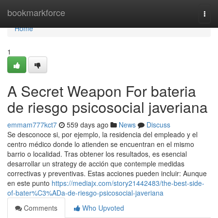
Home
bookmarkforce
Togg
navi
Home
1
A Secret Weapon For bateria
de riesgo psicosocial javeriana
emmam777kct7
559 days ago
News
Discuss
Se desconoce si, por ejemplo, la residencia del empleado y el
centro médico donde lo atienden se encuentran en el mismo
barrio o localidad. Tras obtener los resultados, es esencial
desarrollar un strategy de acción que contemple medidas
correctivas y preventivas. Estas acciones pueden incluir: Aunque
en este punto
https://mediajx.com/story21442483/the-best-side-
of-bater%C3%ADa-de-riesgo-psicosocial-javeriana
Comments
Who Upvoted