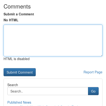
Comments
Submit a Comment
No HTML
HTML is disabled
Report Page
Search
Go
Published News