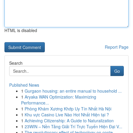
HTML is disabled
Report Page
Search
Go
Published News
1
Gurgaon housing: an entire manual to household ...
1
Aryaka WAN Optimization: Maximizing
Performance...
1
Phòng Khám Xương Khớp Uy Tín Nhất Hà Nội
1
Khu vực Casino Live Nào Hot Nhất Hiện tại ?
1
Achieving Citizenship: A Guide to Naturalization
1
23WIN – Nền Tảng Giải Trí Trực Tuyến Hiện Đại V...
1
The revolutionary effect of technology on conte...