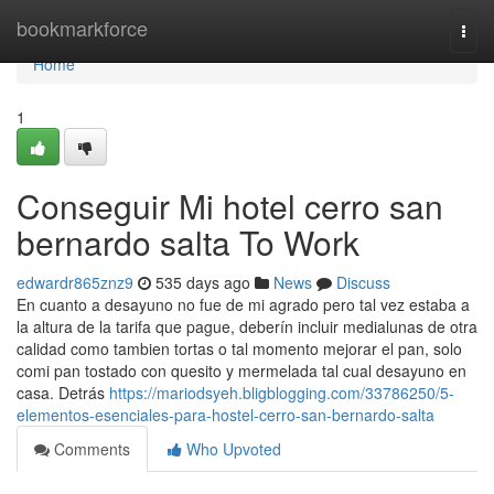
Home
bookmarkforce
Togg
navi
Home
1
Conseguir Mi hotel cerro san
bernardo salta To Work
edwardr865znz9
535 days ago
News
Discuss
En cuanto a desayuno no fue de mi agrado pero tal vez estaba a
la altura de la tarifa que pague, deberín incluir medialunas de otra
calidad como tambien tortas o tal momento mejorar el pan, solo
comi pan tostado con quesito y mermelada tal cual desayuno en
casa. Detrás
https://mariodsyeh.bligblogging.com/33786250/5-
elementos-esenciales-para-hostel-cerro-san-bernardo-salta
Comments
Who Upvoted