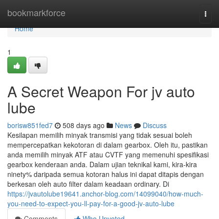
Home
bookmarkforce
Togg
navi
Home
1
A Secret Weapon For jv auto
lube
borisw851fed7
508 days ago
News
Discuss
Kesilapan memilih minyak transmisi yang tidak sesuai boleh
mempercepatkan kekotoran di dalam gearbox. Oleh itu, pastikan
anda memilih minyak ATF atau CVTF yang memenuhi spesifikasi
gearbox kenderaan anda. Dalam ujian teknikal kami, kira-kira
ninety% daripada semua kotoran halus ini dapat ditapis dengan
berkesan oleh auto filter dalam keadaan ordinary. Di
https://jvautolube19641.anchor-blog.com/14099040/how-much-
you-need-to-expect-you-ll-pay-for-a-good-jv-auto-lube
Comments
Who Upvoted