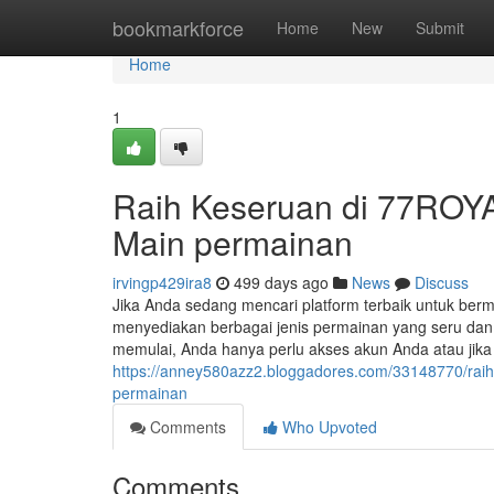
Home
bookmarkforce
Home
New
Submit
Home
1
Raih Keseruan di 77ROYAL
Main permainan
irvingp429ira8
499 days ago
News
Discuss
Jika Anda sedang mencari platform terbaik untuk berm
menyediakan berbagai jenis permainan yang seru dan 
memulai, Anda hanya perlu akses akun Anda atau jika 
https://anney580azz2.bloggadores.com/33148770/raih
permainan
Comments
Who Upvoted
Comments