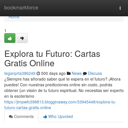
Home
bookmarkforce
Togg
navi
Home
1
Explora tu Futuro: Cartas
Gratis Online
teganprta386249
500 days ago
News
Discuss
¿Siempre has añorado saber qué te espera en el futuro? ¡Ahora
puedes! Con nuestras predicciones online sin costo, podrás
obtener {un visión de tu futuro espiritual. No necesitas ser experto
en la esoterismo
https://jimpwfc398813.blogginaway.com/33945448/explora-tu-
futuro-cartas-gratis-online
Comments
Who Upvoted