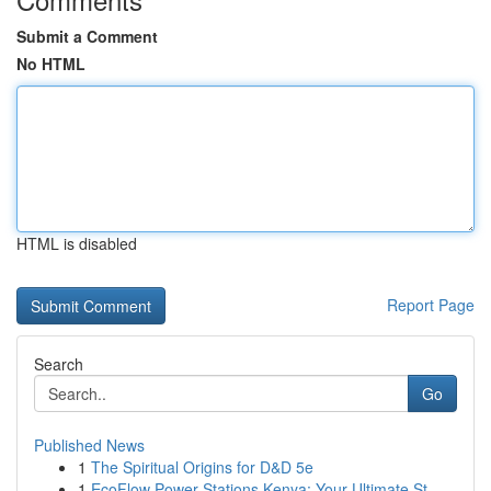
Submit a Comment
No HTML
HTML is disabled
Report Page
Search
Go
Published News
1
The Spiritual Origins for D&D 5e
1
EcoFlow Power Stations Kenya: Your Ultimate St...