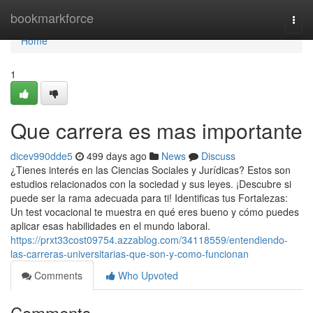
Home
bookmarkforce
Togg
navi
Home
1
Que carrera es mas importante
dicev990dde5
499 days ago
News
Discuss
¿Tienes interés en las Ciencias Sociales y Jurídicas? Estos son
estudios relacionados con la sociedad y sus leyes. ¡Descubre si
puede ser la rama adecuada para ti! Identificas tus Fortalezas:
Un test vocacional te muestra en qué eres bueno y cómo puedes
aplicar esas habilidades en el mundo laboral.
https://prxt33cost09754.azzablog.com/34118559/entendiendo-
las-carreras-universitarias-que-son-y-como-funcionan
Comments
Who Upvoted
Comments