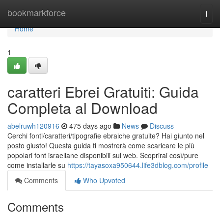
Home
bookmarkforce
Togg
navi
Home
1
caratteri Ebrei Gratuiti: Guida
Completa al Download
abelruwh120916
475 days ago
News
Discuss
Cerchi fonti/caratteri/tipografie ebraiche gratuite? Hai giunto nel
posto giusto! Questa guida ti mostrerà come scaricare le più
popolari font israeliane disponibili sul web. Scoprirai così/pure
come installarle su
https://tayasoxa950644.life3dblog.com/profile
Comments
Who Upvoted
Comments