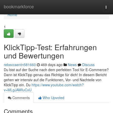
Home
bookmarkforce
Togg
navi
Home
1
KlickTipp-Test: Erfahrungen
und Bewertungen
rebeccaentn581660
469 days ago
News
Discuss
Du bist auf der Suche nach dem perfekten Tool für E-Commerce?
Dann ist KlickTipp genau das Richtige für dich! In diesem Bericht
gehen wir intensiv auf die Funktionen, Vor- und Nachteile von
KlickTipp ein. Du
https://www.youtube.com/watch?
v=MLgJAWIuCxU
Comments
Who Upvoted
Comments