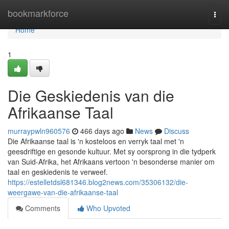
Home
bookmarkforce
Togg
navi
Home
1
Die Geskiedenis van die
Afrikaanse Taal
murraypwln960576
466 days ago
News
Discuss
Die Afrikaanse taal is 'n kosteloos en verryk taal met 'n
geesdriftige en gesonde kultuur. Met sy oorsprong in die tydperk
van Suid-Afrika, het Afrikaans vertoon 'n besonderse manier om
taal en geskiedenis te verweef.
https://estelletdsl681346.blog2news.com/35306132/die-
weergawe-van-die-afrikaanse-taal
Comments
Who Upvoted