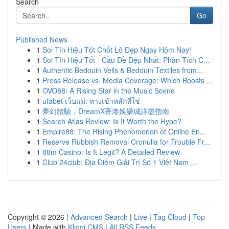
Search
Go
Published News
1
Soi Tín Hiệu Tốt Chốt Lô Đẹp Ngay Hôm Nay!
1
Soi Tín Hiệu Tốt - Cầu Đề Đẹp Nhất: Phân Tích C...
1
Authentic Bedouin Veils & Bedouin Textiles from...
1
Press Release vs. Media Coverage: Which Boosts ...
1
OVO88: A Rising Star in the Music Scene
1
ufabet เว็บแม่: ทางเข้าหลักที่ใช่
1
夢幻體驗，DreamX香港娛樂城詳盡指南
1
Search Atlas Review: Is It Worth the Hype?
1
Empire88: The Rising Phenomenon of Online En...
1
Reserve Rubbish Removal Cronulla for Trouble Fr...
1
88m Casino: Is It Legit? A Detailed Review
1
Club 24club: Địa Điểm Giải Trí Số 1 Việt Nam ...
Copyright © 2026 |
Advanced Search
|
Live
|
Tag Cloud
|
Top
Users
| Made with
Kliqqi CMS
|
All RSS Feeds