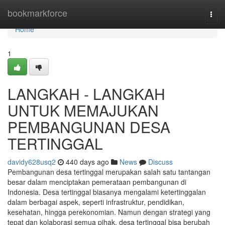
Home
bookmarkforce
Togg
navi
Home
1
LANGKAH - LANGKAH
UNTUK MEMAJUKAN
PEMBANGUNAN DESA
TERTINGGAL
davidy628usq2
440 days ago
News
Discuss
Pembangunan desa tertinggal merupakan salah satu tantangan
besar dalam menciptakan pemerataan pembangunan di
Indonesia. Desa tertinggal biasanya mengalami ketertinggalan
dalam berbagai aspek, seperti infrastruktur, pendidikan,
kesehatan, hingga perekonomian. Namun dengan strategi yang
tepat dan kolaborasi semua pihak, desa tertinggal bisa berubah