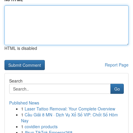
HTML is disabled
Report Page
Search
Go
Published News
1
Laser Tattoo Removal: Your Complete Overview
1
Cầu Giải 8 MN · Dịch Vụ Xổ Số VIP: Chốt Số Hôm
Nay
1
covidien products
1
Akun TikTok Emperor268