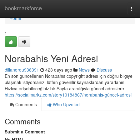
Home
bookmarkforce
Togg
navi
Home
1
Norabahis Yeni Adresi
dillanqrqu938391
423 days ago
News
Discuss
En son güncellenen Norabahis copyright adresi için doğru bilgiye
ulaşmak istiyorsanız, lütfen güvenilir kaynaklardan yararlanın.
Hızlıca erişebileceğiniz bir Sayfa aracılığıyla güncel adreslere
https://socialmarkz.com/story10184867/norabahis-güncel-adresi
Comments
Who Upvoted
Comments
Submit a Comment
No HTML