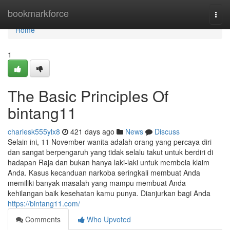
Home
bookmarkforce
Togg
navi
Home
1
The Basic Principles Of
bintang11
charlesk555ylx8
421 days ago
News
Discuss
Selain ini, 11 November wanita adalah orang yang percaya diri
dan sangat berpengaruh yang tidak selalu takut untuk berdiri di
hadapan Raja dan bukan hanya laki-laki untuk membela klaim
Anda. Kasus kecanduan narkoba seringkali membuat Anda
memiliki banyak masalah yang mampu membuat Anda
kehilangan baik kesehatan kamu punya. Dianjurkan bagi Anda
https://bintang11.com/
Comments
Who Upvoted