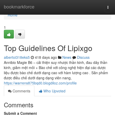
Home
bookmarkforce
Togg
navi
Home
1
Top Guidelines Of Lipixgo
albertoi318eks5
418 days ago
News
Discuss
Annibio Magie B6 – cải thiện suy nhược thần kinh, đau dây thần
kinh, giảm mệt mỏi + Bào chế với công nghệ hiện đại các dược
liệu được bào chế dưới dạng cao với hàm lượng cao . Sản phẩm
được điều chế dưới dạng dạng viên nang,
https://warrens875bqd0.blogdiloz.com/profile
Comments
Who Upvoted
Comments
Submit a Comment