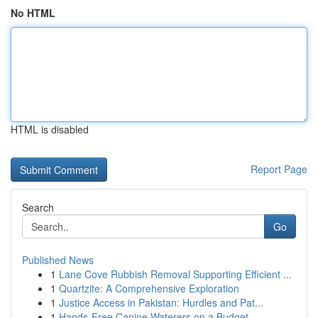
No HTML
HTML is disabled
Report Page
Search
Go
Published News
1
Lane Cove Rubbish Removal Supporting Efficient ...
1
Quartzite: A Comprehensive Exploration
1
Justice Access in Pakistan: Hurdles and Pat...
1
Hands-Free Canine Waterers on a Budget