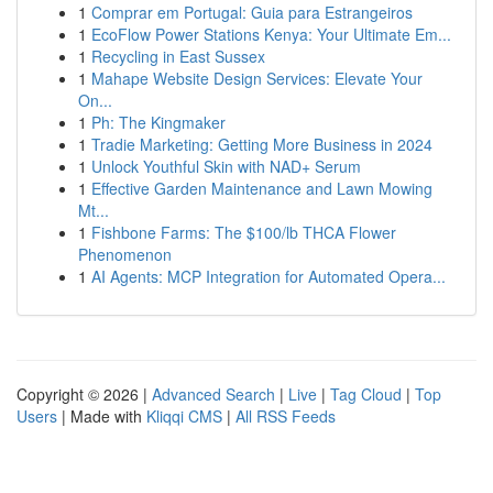
1
Comprar em Portugal: Guia para Estrangeiros
1
EcoFlow Power Stations Kenya: Your Ultimate Em...
1
Recycling in East Sussex
1
Mahape Website Design Services: Elevate Your
On...
1
Ph: The Kingmaker
1
Tradie Marketing: Getting More Business in 2024
1
Unlock Youthful Skin with NAD+ Serum
1
Effective Garden Maintenance and Lawn Mowing
Mt...
1
Fishbone Farms: The $100/lb THCA Flower
Phenomenon
1
AI Agents: MCP Integration for Automated Opera...
Copyright © 2026 |
Advanced Search
|
Live
|
Tag Cloud
|
Top
Users
| Made with
Kliqqi CMS
|
All RSS Feeds