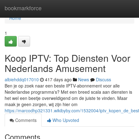
Home
bookmarkforce
Home
1
Koop IPTV: Top Diensten Voor
Nederlands Amusement
albiehddq017010
417 days ago
News
Discuss
Ben je op zoek naar een beste IPTV-abonnement voor alle
Nederlandse programma's? Met een breed scala aan diensten is
het wel een beetje overweldigend om de juiste te vinden. Maar
maak je geen zorgen, wij zijn hier om
https://marcodhp321331.wikibyby.com/1532004/iptv_kopen_de_bes
Comments
Who Upvoted
Comments