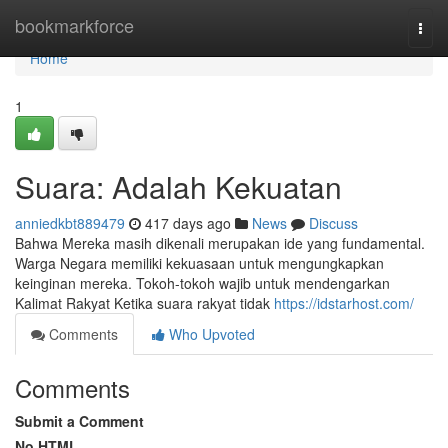
Home
bookmarkforce
Togg
navi
Home
1
Suara: Adalah Kekuatan
anniedkbt889479
417 days ago
News
Discuss
Bahwa Mereka masih dikenali merupakan ide yang fundamental.
Warga Negara memiliki kekuasaan untuk mengungkapkan
keinginan mereka. Tokoh-tokoh wajib untuk mendengarkan
Kalimat Rakyat Ketika suara rakyat tidak
https://idstarhost.com/
Comments
Who Upvoted
Comments
Submit a Comment
No HTML