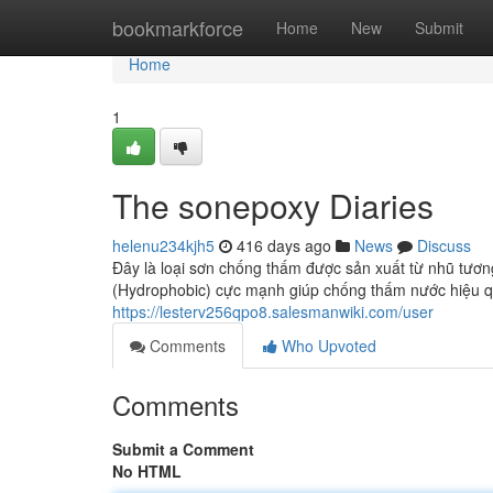
Home
bookmarkforce
Home
New
Submit
Home
1
The sonepoxy Diaries
helenu234kjh5
416 days ago
News
Discuss
Đây là loại sơn chống thấm được sản xuất từ nhũ tương
(Hydrophobic) cực mạnh giúp chống thấm nước hiệu quả
https://lesterv256qpo8.salesmanwiki.com/user
Comments
Who Upvoted
Comments
Submit a Comment
No HTML