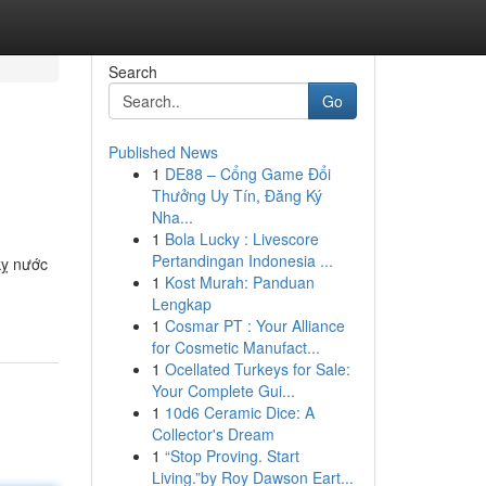
Search
Go
Published News
1
DE88 – Cổng Game Đổi
Thưởng Uy Tín, Đăng Ký
Nha...
1
Bola Lucky : Livescore
Pertandingan Indonesia ...
kỵ nước
1
Kost Murah: Panduan
Lengkap
1
Cosmar PT : Your Alliance
for Cosmetic Manufact...
1
Ocellated Turkeys for Sale:
Your Complete Gui...
1
10d6 Ceramic Dice: A
Collector's Dream
1
“Stop Proving. Start
Living.”by Roy Dawson Eart...