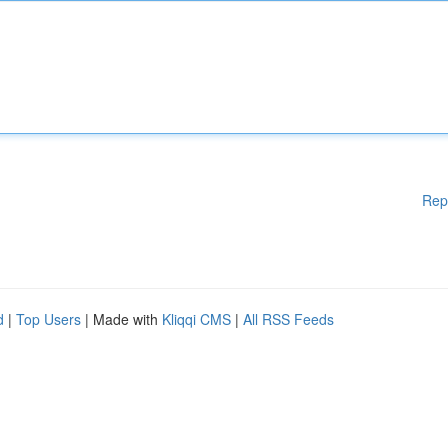
Rep
d
|
Top Users
| Made with
Kliqqi CMS
|
All RSS Feeds