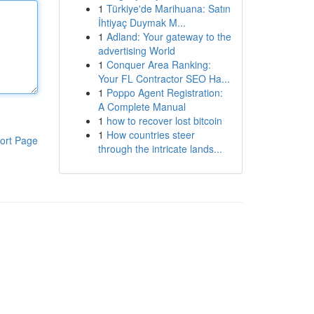
1
Türkiye'de Marihuana: Satın
İhtiyaç Duymak M...
1
Adland: Your gateway to the
advertising World
1
Conquer Area Ranking:
Your FL Contractor SEO Ha...
1
Poppo Agent Registration:
A Complete Manual
1
how to recover lost bitcoin
1
How countries steer
ort Page
through the intricate lands...