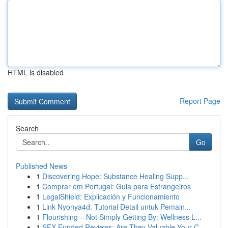
HTML is disabled
Report Page
Search
Go
Published News
1
Discovering Hope: Substance Healing Supp...
1
Comprar em Portugal: Guia para Estrangeiros
1
LegalShield: Explicación y Funcionamiento
1
Link Nyonya4d: Tutorial Detail untuk Pemain...
1
Flourishing – Not Simply Getting By: Wellness L...
1
SFX Funded Reviews: Are They Valuable Your C...