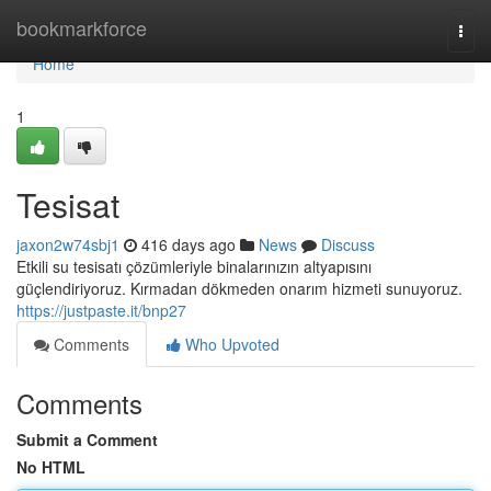
Home
bookmarkforce
Togg
navi
Home
1
Tesisat
jaxon2w74sbj1
416 days ago
News
Discuss
Etkili su tesisatı çözümleriyle binalarınızın altyapısını
güçlendiriyoruz. Kırmadan dökmeden onarım hizmeti sunuyoruz.
https://justpaste.it/bnp27
Comments
Who Upvoted
Comments
Submit a Comment
No HTML