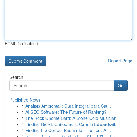
HTML is disabled
Report Page
Search
Go
Published News
1
Análisis Ambiental : Guía Integral para Sat...
1
AI SEO Software: The Future of Ranking?
1
The Rock Gnome Bard: A Stone-Cold Musician
1
Finding Relief: Chiropractic Care in Edwardsvil...
1
Finding the Correct Badminton Trainer : A ...
1
سایت 123 سلکت: راهنمای دقیق برای یافتن بهتری...