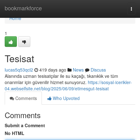
Home
bookmarkforce
Togg
navi
Home
1
Tesisat
lucas5q53qcl2
419 days ago
News
Discuss
Alanında uzman tesisatçılar ile su kaçağı, tıkanıklık ve tüm
onarımlar için güvenilir hizmet sunuyoruz.
https://sosyal-icerikler-
04.webselfsite.net/blog/2025/06/09/etimesgut-tesisat
Comments
Who Upvoted
Comments
Submit a Comment
No HTML