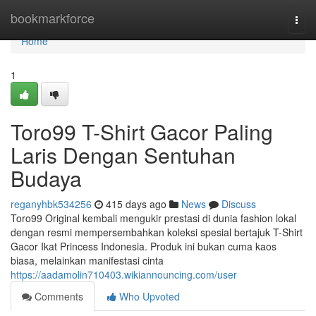
Home
bookmarkforce
Togg
navi
Home
1
Toro99 T-Shirt Gacor Paling
Laris Dengan Sentuhan
Budaya
reganyhbk534256
415 days ago
News
Discuss
Toro99 Original kembali mengukir prestasi di dunia fashion lokal
dengan resmi mempersembahkan koleksi spesial bertajuk T-Shirt
Gacor Ikat Princess Indonesia. Produk ini bukan cuma kaos
biasa, melainkan manifestasi cinta
https://aadamolin710403.wikiannouncing.com/user
Comments
Who Upvoted