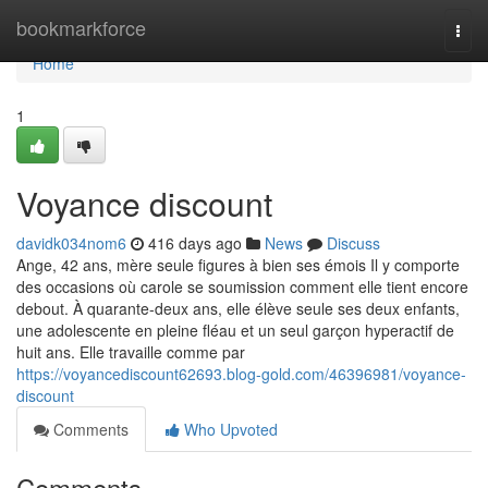
Home
bookmarkforce
Togg
navi
Home
1
Voyance discount
davidk034nom6
416 days ago
News
Discuss
Ange, 42 ans, mère seule figures à bien ses émois Il y comporte
des occasions où carole se soumission comment elle tient encore
debout. À quarante-deux ans, elle élève seule ses deux enfants,
une adolescente en pleine fléau et un seul garçon hyperactif de
huit ans. Elle travaille comme par
https://voyancediscount62693.blog-gold.com/46396981/voyance-
discount
Comments
Who Upvoted
Comments