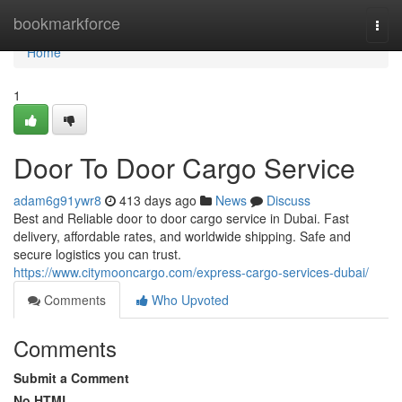
Home
bookmarkforce
Togg
navi
Home
1
Door To Door Cargo Service
adam6g91ywr8
413 days ago
News
Discuss
Best and Reliable door to door cargo service in Dubai. Fast
delivery, affordable rates, and worldwide shipping. Safe and
secure logistics you can trust.
https://www.citymooncargo.com/express-cargo-services-dubai/
Comments
Who Upvoted
Comments
Submit a Comment
No HTML