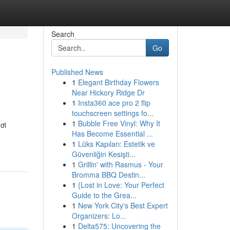
Search
Go
Published News
1
Elegant Birthday Flowers
Near Hickory Ridge Dr
1
Insta360 ace pro 2 flip
touchscreen settings fo...
1
Bubble Free Vinyl: Why It
ơi
Has Become Essential ...
1
Lüks Kapıları: Estetik ve
Güvenliğin Kesişti...
1
Grillin' with Rasmus - Your
Bromma BBQ Destin...
1
{Lost in Love: Your Perfect
Guide to the Grea...
1
New York City's Best Expert
Organizers: Lo...
1
Delta575: Uncovering the