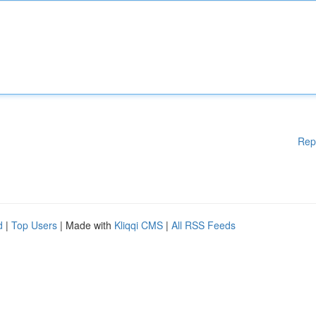
Rep
d
|
Top Users
| Made with
Kliqqi CMS
|
All RSS Feeds