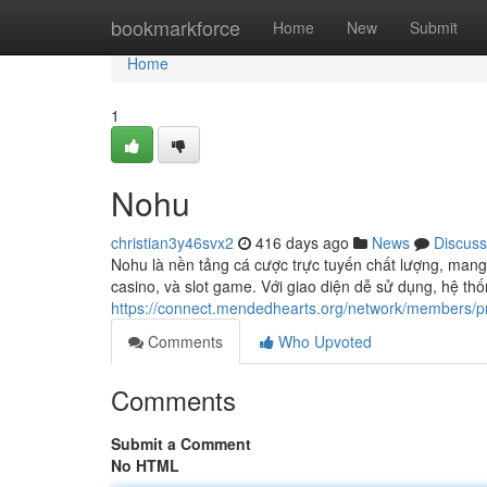
Home
bookmarkforce
Home
New
Submit
Home
1
Nohu
christian3y46svx2
416 days ago
News
Discuss
Nohu là nền tảng cá cược trực tuyến chất lượng, mang
casino, và slot game. Với giao diện dễ sử dụng, hệ 
https://connect.mendedhearts.org/network/members
Comments
Who Upvoted
Comments
Submit a Comment
No HTML