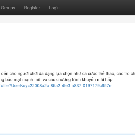
Groups
Register
Login
 đến cho người chơi đa dạng lựa chọn như cá cược thể thao, các trò ch
thống bảo mật mạnh mẽ, và các chương trình khuyến mãi hấp
/profile?UserKey=22008a2b-85a2-4fe3-a837-0197179c957e