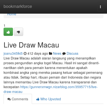
Home
bookmarkforce
Togg
navi
Home
1
Live Draw Macau
joanu345lki5
412 days ago
News
Discuss
Live Draw Macau adalah siaran langsung yang menampilkan
proses pengundian angka togel Macau. Hasil ini sangat dinanti-
nantikan oleh para pemain karena menentukan apakah
kombinasi angka yang mereka pasang keluar sebagai pemenang
atau tidak. Setiap hari, ribuan pemain dari Indonesia dan negara
lainnya memantau Live Draw Macau karena transparansi dan
kecepatan
https://gunnerxmwgn.nizarblog.com/35957715/live-
draw-macau
Comments
Who Upvoted