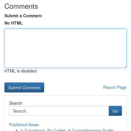
Comments
Submit a Comment
No HTML
HTML is disabled
Report Page
Search
Go
Published News
1
Tuscaloosa Zip Codes: A Comprehensive Guide