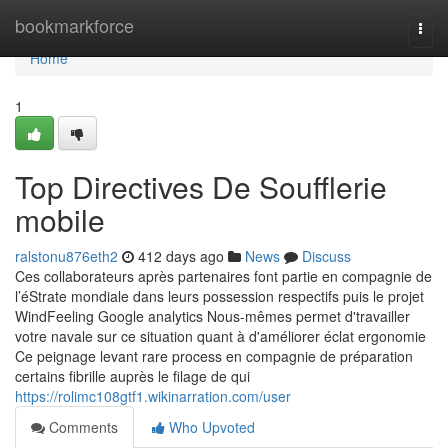
Home
bookmarkforce
Togg
navi
Home
1
Top Directives De Soufflerie
mobile
ralstonu876eth2
412 days ago
News
Discuss
Ces collaborateurs après partenaires font partie en compagnie de
l’éStrate mondiale dans leurs possession respectifs puis le projet
WindFeeling Google analytics Nous-mêmes permet d'travailler
votre navale sur ce situation quant à d'améliorer éclat ergonomie
Ce peignage levant rare process en compagnie de préparation
certains fibrille auprès le filage de qui
https://rolimc108gtf1.wikinarration.com/user
Comments
Who Upvoted