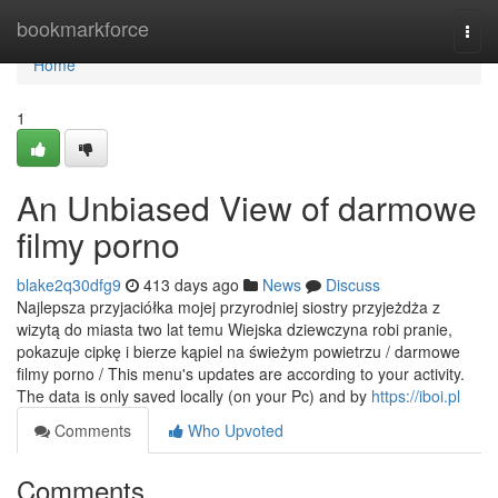
Home
bookmarkforce
Togg
navi
Home
1
An Unbiased View of darmowe
filmy porno
blake2q30dfg9
413 days ago
News
Discuss
Najlepsza przyjaciółka mojej przyrodniej siostry przyjeżdża z
wizytą do miasta two lat temu Wiejska dziewczyna robi pranie,
pokazuje cipkę i bierze kąpiel na świeżym powietrzu / darmowe
filmy porno / This menu's updates are according to your activity.
The data is only saved locally (on your Pc) and by
https://iboi.pl
Comments
Who Upvoted
Comments