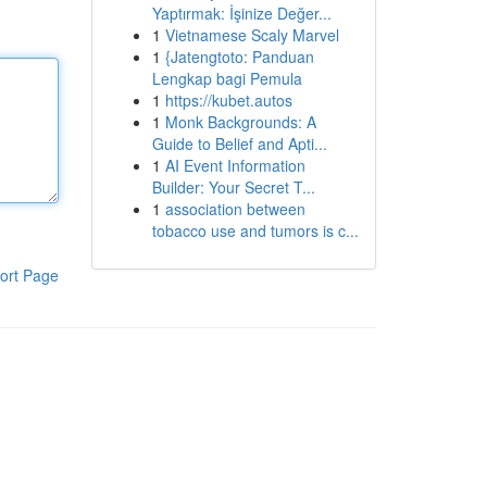
Yaptırmak: İşinize Değer...
1
Vietnamese Scaly Marvel
1
{Jatengtoto: Panduan
Lengkap bagi Pemula
1
https://kubet.autos
1
Monk Backgrounds: A
Guide to Belief and Apti...
1
AI Event Information
Builder: Your Secret T...
1
association between
tobacco use and tumors is c...
ort Page