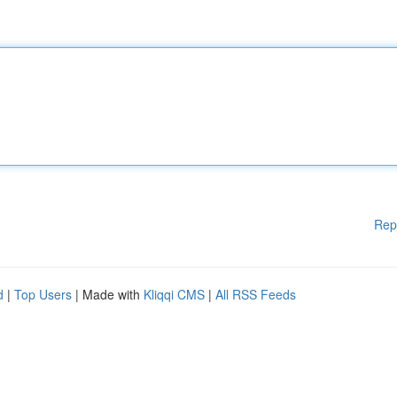
Rep
d
|
Top Users
| Made with
Kliqqi CMS
|
All RSS Feeds