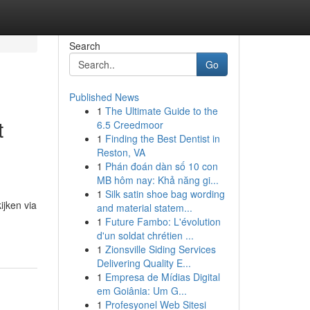
Search
Go
Published News
1
The Ultimate Guide to the
t
6.5 Creedmoor
1
Finding the Best Dentist in
Reston, VA
1
Phán đoán dàn số 10 con
MB hôm nay: Khả năng gi...
1
Silk satin shoe bag wording
ijken via
and material statem...
1
Future Fambo: L'évolution
d'un soldat chrétien ...
1
Zionsville Siding Services
Delivering Quality E...
1
Empresa de Mídias Digital
em Goiânia: Um G...
1
Profesyonel Web Sitesi