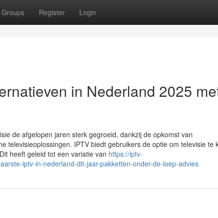
Groups
Register
Login
ernatieven in Nederland 2025 me
evisie de afgelopen jaren sterk gegroeid, dankzij de opkomst van
televisieoplossingen. IPTV biedt gebruikers de optie om televisie te k
. Dit heeft geleid tot een variatie van
https://iptv-
rste-iptv-in-nederland-dit-jaar-pakketten-onder-de-loep-advies