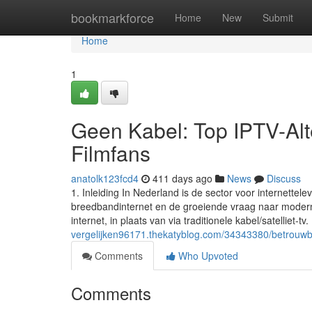
Home
bookmarkforce
Home
New
Submit
Home
1
Geen Kabel: Top IPTV-Alt
Filmfans
anatolk123fcd4
411 days ago
News
Discuss
1. Inleiding In Nederland is de sector voor internettel
breedbandinternet en de groeiende vraag naar moderne 
internet, in plaats van via traditionele kabel/satelliet-tv
vergelijken96171.thekatyblog.com/34343380/betrouwbaa
Comments
Who Upvoted
Comments