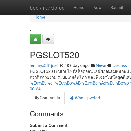
Home
bookmarkforce
Home
New
Submit
Home
1
PGSLOT520
lemmyx581jos0
409 days ago
News
Discuss
PGSLOT520 เป็นเว็บไซต์สล็อตออนไลน์ยอดนิยมที่นักพนันไท
กราฟิกสวยงาม ระบบเกมลื่นไหล และฟีเจอร์โบนัสสุดพิเศษ
%E0%B9%81%E0%B8%AB%E0%B8%A5%E0%B8%8
06-24
Comments
Who Upvoted
Comments
Submit a Comment