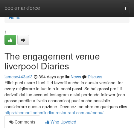
Home
bookmarkforce
Togg
navi
Home
1
The engagement venue
liverpool Diaries
jamese443ari3
394 days ago
News
Discuss
Filtri: puoi usare i tuoi filtri favoriti anche in questa versione, for
every migliorare le tue foto in pochi passi. Se hai grossi profitti
derivati dal tuo account Instagram e stai perdendo follower (con
grosse perdite a livello economico) puoi anche possibile
considerare questa opzione. Devenez membre en quelques clics
https://hemanimehmiindianrestaurant.com.au/menu/
Comments
Who Upvoted