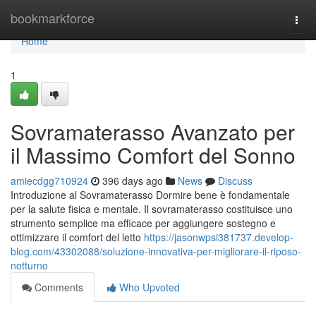
Home
bookmarkforce
Togg
navi
Home
1
Sovramaterasso Avanzato per
il Massimo Comfort del Sonno
amiecdgg710924
396 days ago
News
Discuss
Introduzione al Sovramaterasso Dormire bene è fondamentale
per la salute fisica e mentale. Il sovramaterasso costituisce uno
strumento semplice ma efficace per aggiungere sostegno e
ottimizzare il comfort del letto
https://jasonwpsi381737.develop-
blog.com/43302088/soluzione-innovativa-per-migliorare-il-riposo-
notturno
Comments
Who Upvoted