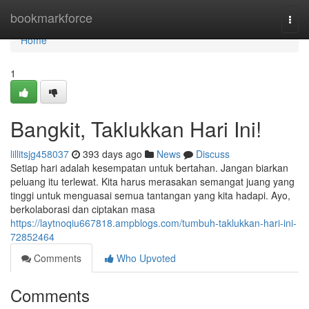
Home
bookmarkforce
Togg
navi
Home
1
Bangkit, Taklukkan Hari Ini!
lillitsjg458037
393 days ago
News
Discuss
Setiap hari adalah kesempatan untuk bertahan. Jangan biarkan
peluang itu terlewat. Kita harus merasakan semangat juang yang
tinggi untuk menguasai semua tantangan yang kita hadapi. Ayo,
berkolaborasi dan ciptakan masa
https://laytnoqiu667818.ampblogs.com/tumbuh-taklukkan-hari-ini-
72852464
Comments
Who Upvoted
Comments