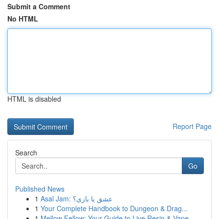
Submit a Comment
No HTML
HTML is disabled
Report Page
Search
Go
Published News
1
Asal Jam: عشق یا بازی؟
1
Your Complete Handbook to Dungeon & Drag...
1
Mellow Fellow: Your Guide to Live Resin & Vape ...