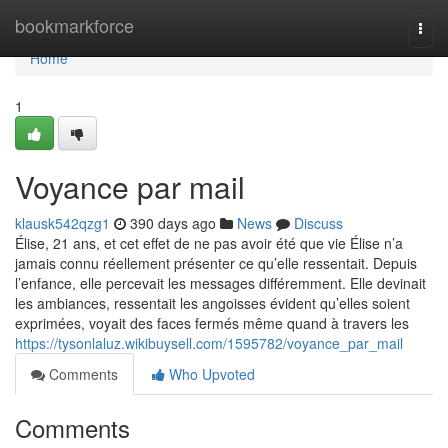
Home
bookmarkforce
Togg
navi
Home
1
Voyance par mail
klausk542qzg1
390 days ago
News
Discuss
Élise, 21 ans, et cet effet de ne pas avoir été que vie Élise n’a
jamais connu réellement présenter ce qu’elle ressentait. Depuis
l’enfance, elle percevait les messages différemment. Elle devinait
les ambiances, ressentait les angoisses évident qu’elles soient
exprimées, voyait des faces fermés même quand à travers les
https://tysonlaluz.wikibuysell.com/1595782/voyance_par_mail
Comments
Who Upvoted
Comments