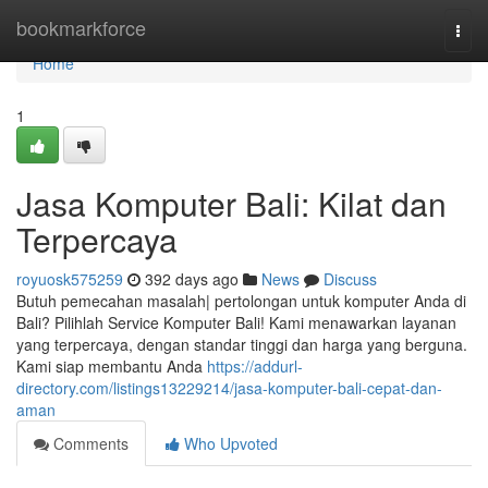
Home
bookmarkforce
Togg
navi
Home
1
Jasa Komputer Bali: Kilat dan
Terpercaya
royuosk575259
392 days ago
News
Discuss
Butuh pemecahan masalah| pertolongan untuk komputer Anda di
Bali? Pilihlah Service Komputer Bali! Kami menawarkan layanan
yang terpercaya, dengan standar tinggi dan harga yang berguna.
Kami siap membantu Anda
https://addurl-
directory.com/listings13229214/jasa-komputer-bali-cepat-dan-
aman
Comments
Who Upvoted