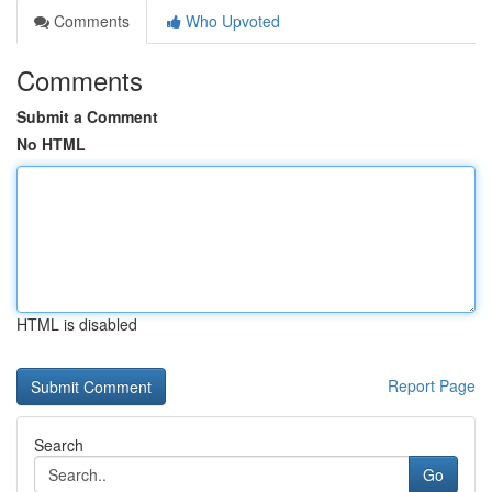
Comments
Who Upvoted
Comments
Submit a Comment
No HTML
HTML is disabled
Report Page
Search
Go