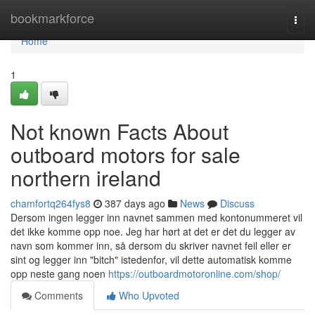
Home
bookmarkforce
Togg
navi
Home
1
Not known Facts About
outboard motors for sale
northern ireland
chamfortq264fys8
387 days ago
News
Discuss
Dersom ingen legger inn navnet sammen med kontonummeret vil
det ikke komme opp noe. Jeg har hørt at det er det du legger av
navn som kommer inn, så dersom du skriver navnet feil eller er
sint og legger inn "bitch" istedenfor, vil dette automatisk komme
opp neste gang noen
https://outboardmotoronline.com/shop/
Comments
Who Upvoted