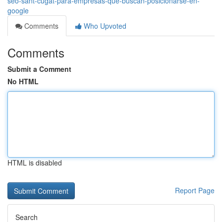
seo-sant-cugat-para-empresas-que-buscan-posicionarse-en-
google
Comments
Who Upvoted
Comments
Submit a Comment
No HTML
HTML is disabled
Report Page
Search