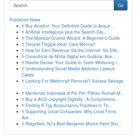
Go
Published News
1
Buy Anadrol: Your Definitive Guide to Acquir...
1
Artificial Intelligence plus the Search Gia...
1
The Mystical Gnome Wizard: A Beginner's Guide
1
Tempat Tinggal Ideal: Cara Mencari
1
How for Earn Revenue Via the Internet: Six Effe...
1
Consultoria de Mídia Digital em Goiânia: Ace...
1
Risette Dental: Your Guide to Teeth Whitening i...
1
Understanding Social Media Addiction Lawsuit
Cases
1
Looking For Watercraft Removal? Subsea Salvage
...
1
Menikmati Indonesia di Poi Pet: Pilihan Rumah M...
1
Buy 4-ACO-copyright Digitally : A Comprehens...
1
Finding A Top Accountancy Practices in Th...
1
Supporting Local Companies: Why Local Firms
Are...
1
Ridgefield, NJ's Best Benjamin Moore Paint Stor...