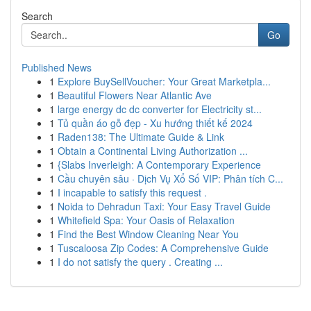
Search
Go
Published News
1
Explore BuySellVoucher: Your Great Marketpla...
1
Beautiful Flowers Near Atlantic Ave
1
large energy dc dc converter for Electricity st...
1
Tủ quần áo gỗ đẹp - Xu hướng thiết kế 2024
1
Raden138: The Ultimate Guide & Link
1
Obtain a Continental Living Authorization ...
1
{Slabs Inverleigh: A Contemporary Experience
1
Cầu chuyên sâu · Dịch Vụ Xổ Số VIP: Phân tích C...
1
I incapable to satisfy this request .
1
Noida to Dehradun Taxi: Your Easy Travel Guide
1
Whitefield Spa: Your Oasis of Relaxation
1
Find the Best Window Cleaning Near You
1
Tuscaloosa Zip Codes: A Comprehensive Guide
1
I do not satisfy the query . Creating ...