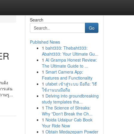
Search
Go
Published News
1
baht333: Thebaht333:
ER
Abaht333: Your Ultimate Gu...
1
AI Grampa Honest Review:
The Ultimate Guide to ...
1
Smart Camera App:
Features and Functionality
กเด้ง
1
ufabet เข้าสู่ระบบ มือถือ: วิธี
การเล่น
ใช้งานบนมือถือ
ามรู...
1
Delving into groundbreaking
study templates tha...
1
The Science of Streaks:
Why "Don't Break the Ch...
1
Noida Udaipur Cab Book
Your Ride Now
1
Obtain Medazepam Powder