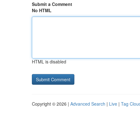
Submit a Comment
No HTML
HTML is disabled
Copyright © 2026 |
Advanced Search
|
Live
|
Tag Clou