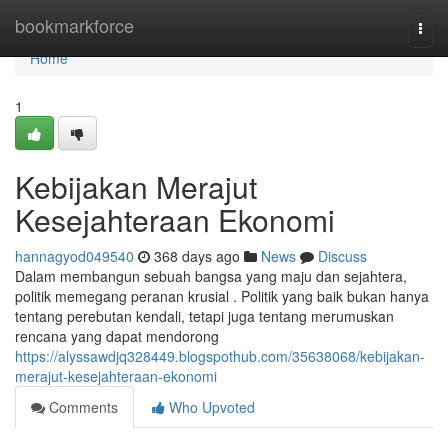
Home
bookmarkforce
Togg
navi
Home
1
Kebijakan Merajut
Kesejahteraan Ekonomi
hannagyod049540
368 days ago
News
Discuss
Dalam membangun sebuah bangsa yang maju dan sejahtera,
politik memegang peranan krusial . Politik yang baik bukan hanya
tentang perebutan kendali, tetapi juga tentang merumuskan
rencana yang dapat mendorong
https://alyssawdjq328449.blogspothub.com/35638068/kebijakan-
merajut-kesejahteraan-ekonomi
Comments
Who Upvoted