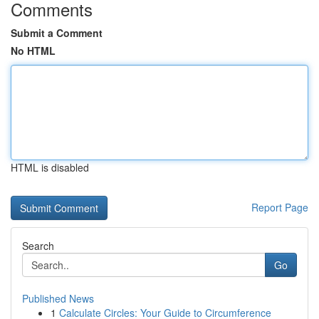
Comments
Submit a Comment
No HTML
HTML is disabled
Report Page
Search
Go
Published News
1
Calculate Circles: Your Guide to Circumference